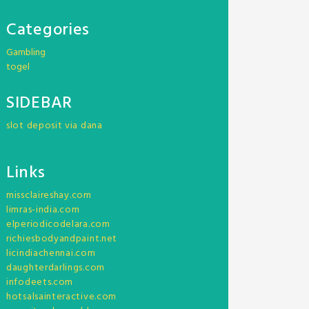
Categories
Gambling
togel
SIDEBAR
slot deposit via dana
Links
missclaireshay.com
limras-india.com
elperiodicodelara.com
richiesbodyandpaint.net
licindiachennai.com
daughterdarlings.com
infodeets.com
hotsalsainteractive.com