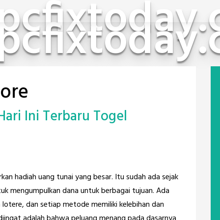
pcfixtoday
pcfixtoday
pore
ri Ini Terbaru Togel
an hadiah uang tunai yang besar. Itu sudah ada sejak
uk mengumpulkan dana untuk berbagai tujuan. Ada
lotere, dan setiap metode memiliki kelebihan dan
k diingat adalah bahwa peluang menang pada dasarnya