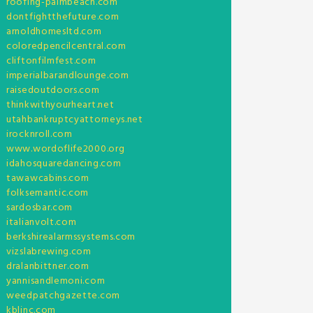
roofing-palmbeach.com
dontfightthefuture.com
arnoldhomesltd.com
coloredpencilcentral.com
cliftonfilmfest.com
imperialbarandlounge.com
raisedoutdoors.com
thinkwithyourheart.net
utahbankruptcyattorneys.net
irocknroll.com
www.wordoflife2000.org
idahosquaredancing.com
tawawcabins.com
folksemantic.com
sardosbar.com
italianvolt.com
berkshirealarmssystems.com
vizslabrewing.com
dralanbittner.com
yannisandlemoni.com
weedpatchgazette.com
kblinc.com