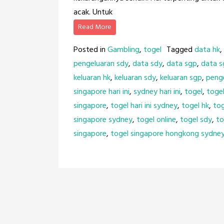
acak. Untuk
Read More
Posted in
Gambling
,
togel
Tagged
data hk
,
pengeluaran sdy
,
data sdy
,
data sgp
,
data s
keluaran hk
,
keluaran sdy
,
keluaran sgp
,
peng
singapore hari ini
,
sydney hari ini
,
togel
,
togel
singapore
,
togel hari ini sydney
,
togel hk
,
tog
singapore sydney
,
togel online
,
togel sdy
,
to
singapore
,
togel singapore hongkong sydne